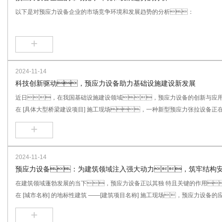
以下是对预应力设备企业的市场竞争环境和发展趋势的分析：
市场竞争环境
+
- **竞争激烈程度高**：随着基础设施建设的不断推进，预应
- **竞争对手多元化**：包括国内外的大型企业、中小
- **产品同质化与差异化并存**：在基础的预应力设备产品上，
2024-11-14
科技创新驱动，预应力设备助力基础设施建设新发展
- **客户需求多样化**：客户对预应力设备的需求不再局限于传统的性
- **政策法规影响**：国家对建筑安 全、环 保等方面的
近日，在我国基础设施建设领域，预应力设备的创新与应
在 [具体大型桥梁建设项目] 施工现场，一种新型预应力张拉设
发展趋势
与此同时，在 [某高铁建设工程] 中，一款具有节能环 保特点
+
- **技术创新与智能化发展**：随着科技的不断进步，预应力
此外，行业内各大企业也在积极推动预应力设备的智能化升级
- **高性能与高精度产品需求增长**：大型基础设施建设项目对预应力
专家指出，预应力设备领域的这些创新成果，得益于我国长期以来对
- **绿色环 保理念的融入**：在环 保政策趋严的背景下
2024-11-14
- **市场多元化与国 际化拓展**：一方面，随着城市
预应力设备：为建筑领域注入强大动力，筑牢结构
- **产业整合与协同发展**：为了提升竞争力，行业内可能
在建筑领域蓬勃发展的当下，预应力设备正以其独 特且关键的作用
- **服务型制造转型**：企业将从单纯的产品制造商向服务型制造商转
在 [城市名称] 的地标性建筑 ——[建筑项目名称] 施工现场，预应
在建筑基础部分，预应力锚固设备同样表现卓 越。[建筑项目
+
特别值得关注的是，预应力设备的自动化和智能化程度在 [建筑项