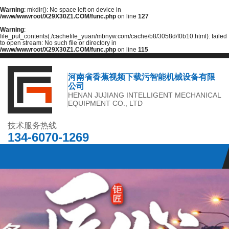
Warning
: mkdir(): No space left on device in
/www/wwwroot/X29X30Z1.COM/func.php
on line
127
Warning
:
file_put_contents(./cachefile_yuan/mbnyw.com/cache/b8/3058d/f0b10.html): failed
to open stream: No such file or directory in
/www/wwwroot/X29X30Z1.COM/func.php
on line
115
河南省香蕉视频下载污智能机械设备有限
公司
HENAN JUJIANG INTELLIGENT MECHANICAL
EQUIPMENT CO., LTD
技术服务热线
134-6070-1269